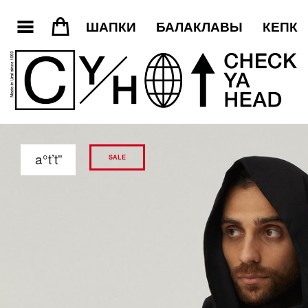
3
=
ШАПКИ
БАЛАКЛАВЫ
КЕПКИ
a°t’t”
SALE