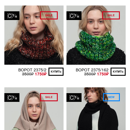
SALE
SALE
ВОРОТ 2375/2
ВОРОТ 2375/162
КУПИТЬ
КУПИТЬ
3500
₽
1750
₽
3500
₽
1750
₽
SALE
NEW