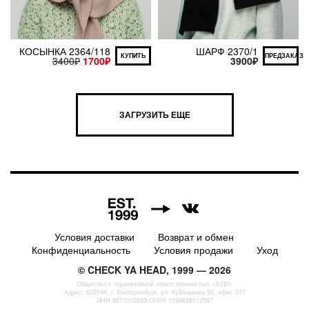
КОСЫНКА 2364/118
ШАРФ 2370/1
КУПИТЬ
ПРЕДЗАКАЗ
3400
₽
1700
₽
3900
₽
ЗАГРУЗИТЬ ЕЩЕ
7
Условия доставки
Возврат и обмен
Конфиденциальность
Условия продажи
Уход
© CHECK YA HEAD, 1999 — 2026
Общество с ограниченной ответственностью «3 ПИ»
Адрес: 620144, г. Екатеринбург, ул. Куйбышева 55, офис 017
ИНН 6671010583 ОГРН 1156658012587