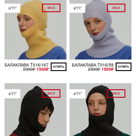
a°t’t”
a°t’t”
SALE
SALE
БАЛАКЛАВА T016/167
БАЛАКЛАВА T016/59
КУПИТЬ
КУПИТЬ
2300
₽
1500
₽
2300
₽
1500
₽
a°t’t”
a°t’t”
SALE
SALE