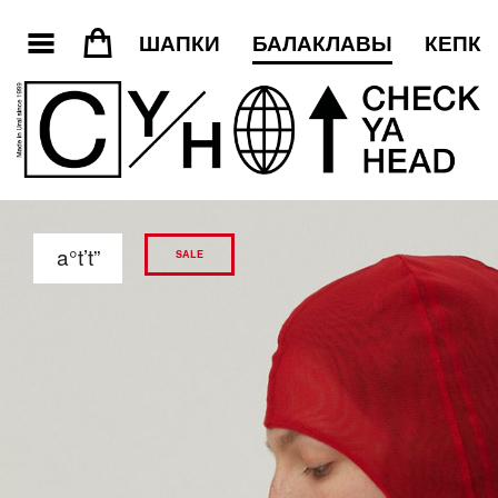
3
=
ШАПКИ
БАЛАКЛАВЫ
КЕПКИ
a°t’t”
SALE