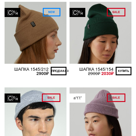
NEW
SALE
ШАПКА 1545/212
ШАПКА 1545/154
ПРЕДЗАКАЗ
КУПИТЬ
2900
₽
2900
₽
2030
₽
a°t’t”
SALE
SALE