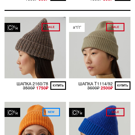
a°t’t”
SALE
SALE
ШАПКА 2160/78
ШАПКА T1114/92
КУПИТЬ
КУПИТЬ
3500
₽
1750
₽
3600
₽
2500
₽
NEW
SALE