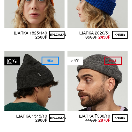
ШАПКА 1825/140
ШАПКА 2026/51
ПРЕДЗАКАЗ
КУПИТЬ
2500
₽
3500
₽
2450
₽
a°t’t”
NEW
SALE
ШАПКА 1545/10
ШАПКА T330/10
ПРЕДЗАКАЗ
КУПИТЬ
2900
₽
4100
₽
2870
₽