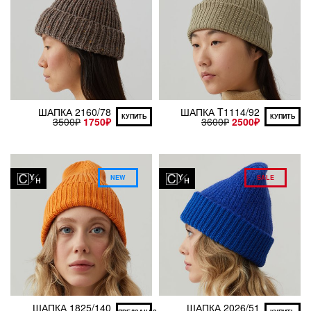
ШАПКА 2160/78
ШАПКА T1114/92
КУПИТЬ
КУПИТЬ
3500
₽
1750
₽
3600
₽
2500
₽
NEW
SALE
ШАПКА 1825/140
ШАПКА 2026/51