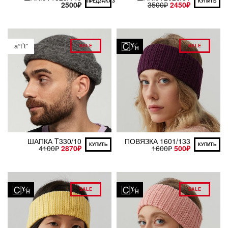
ПРЕДЗАКАЗ
КУПИТЬ
2500
₽
3500
₽
2450
₽
a°t’t”
SALE
SALE
ШАПКА T330/10
ПОВЯЗКА 1601/133
КУПИТЬ
КУПИТЬ
4100
₽
2870
₽
1600
₽
500
₽
SALE
SALE