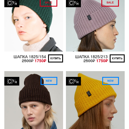
SALE
SALE
ШАПКА 1825/154
ШАПКА 1825/213
КУПИТЬ
КУПИТЬ
2500
₽
1750
₽
2500
₽
1750
₽
NEW
NEW