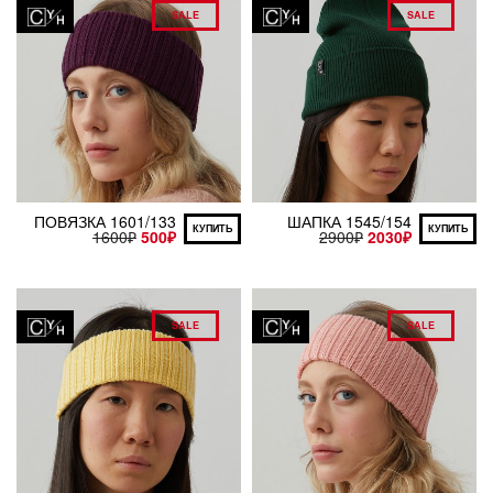
SALE
SALE
ПОВЯЗКА 1601/133
ШАПКА 1545/154
КУПИТЬ
КУПИТЬ
1600
₽
500
₽
2900
₽
2030
₽
SALE
SALE