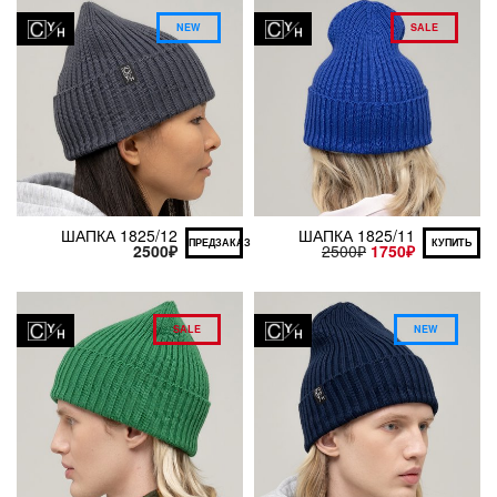
NEW
SALE
ШАПКА 1825/12
ШАПКА 1825/11
ПРЕДЗАКАЗ
КУПИТЬ
2500
₽
2500
₽
1750
₽
SALE
NEW