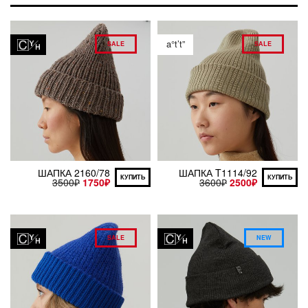
a°t’t”
SALE
SALE
ШАПКА 2160/78
ШАПКА T1114/92
КУПИТЬ
КУПИТЬ
3500
₽
1750
₽
3600
₽
2500
₽
SALE
NEW