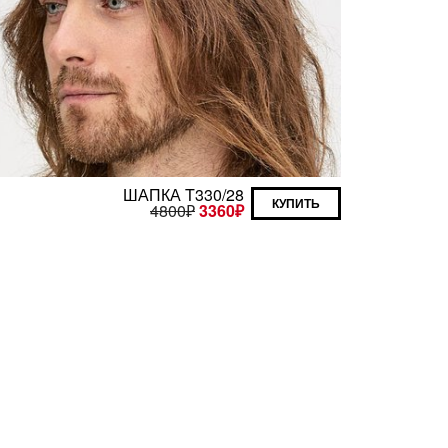
ШАПКА T330/28
КУПИТЬ
4800
₽
3360
₽