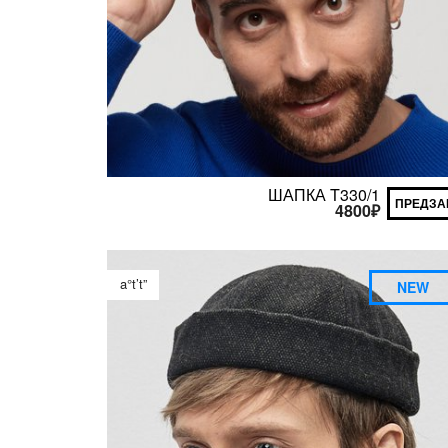
ШАПКА T330/1
ПРЕДЗА
4800
₽
a°t’t”
NEW