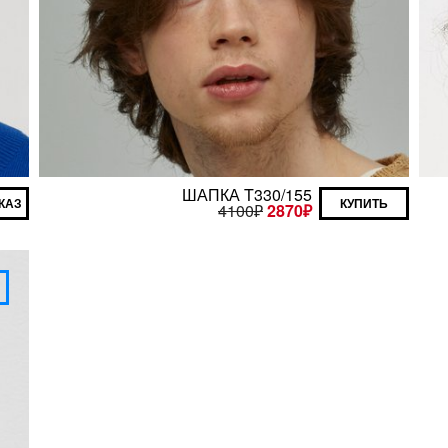
ШАПКА T330/155
КАЗ
КУПИТЬ
4100
₽
2870
₽