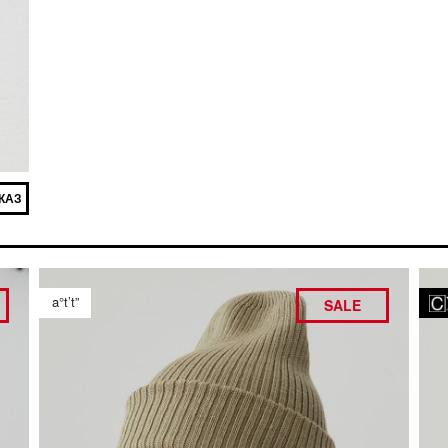
КАЗ
a°t’t”
SALE