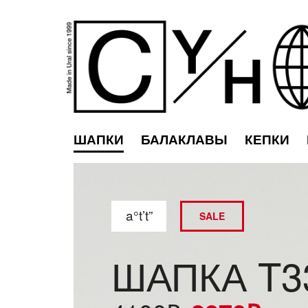
ШАПКИ
БАЛАКЛАВЫ
КЕПКИ
a°t’t”
SALE
ШАПКА T3