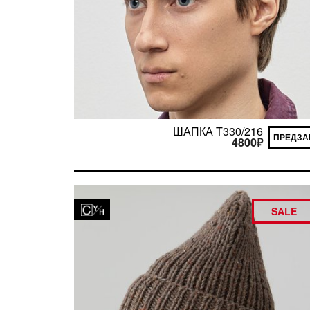
ШАПКА T330/216
ПРЕДЗА
4800
₽
SALE