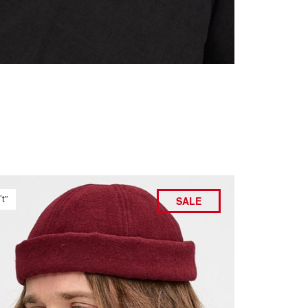
’t”
SALE