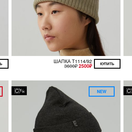
ШАПКА T1114/92
Ь
КУПИТЬ
3600
₽
2500
₽
NEW