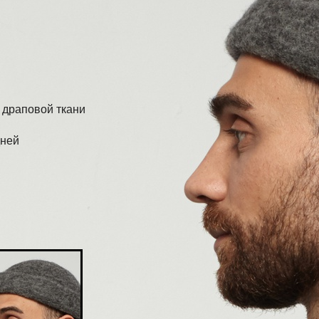
 драповой ткани
дней