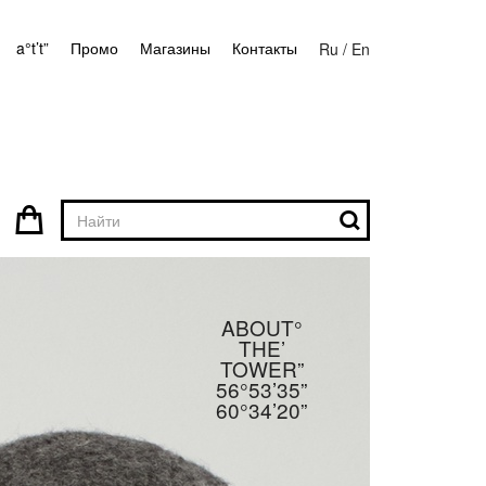
a°t’t”
Промо
Магазины
Контакты
Ru
/
En
3
0
ABOUT°
THE’
TOWER”
56°53’35”
60°34’20”