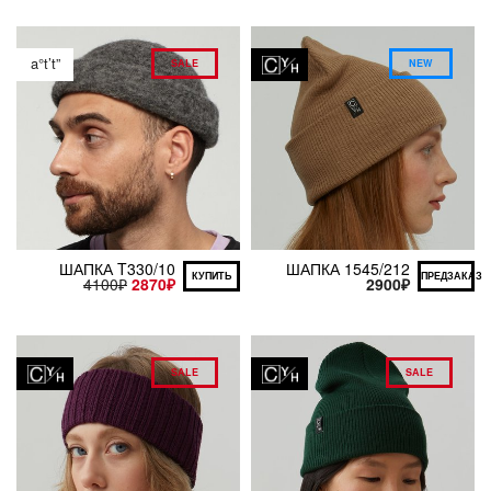
a°t’t”
SALE
NEW
ШАПКА T330/10
ШАПКА 1545/212
КУПИТЬ
ПРЕДЗАКАЗ
4100
₽
2870
₽
2900
₽
SALE
SALE