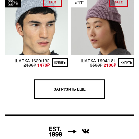
a°t’t”
SALE
SALE
ШАПКА 1620/192
ШАПКА T904/181
КУПИТЬ
КУПИТЬ
2100
₽
1470
₽
3500
₽
2100
₽
ЗАГРУЗИТЬ ЕЩЕ
7