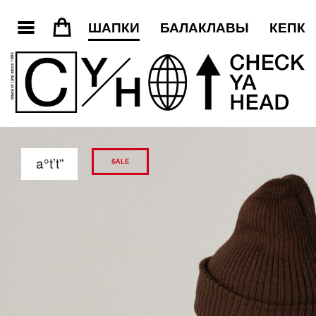
3
=
ШАПКИ
БАЛАКЛАВЫ
КЕПКИ
a°t’t”
SALE