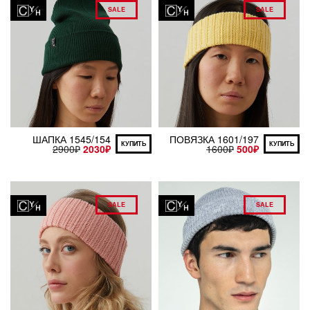
SALE
SALE
ШАПКА 1545/154
ПОВЯЗКА 1601/197
КУПИТЬ
КУПИТЬ
2900
₽
2030
₽
1600
₽
500
₽
SALE
SALE