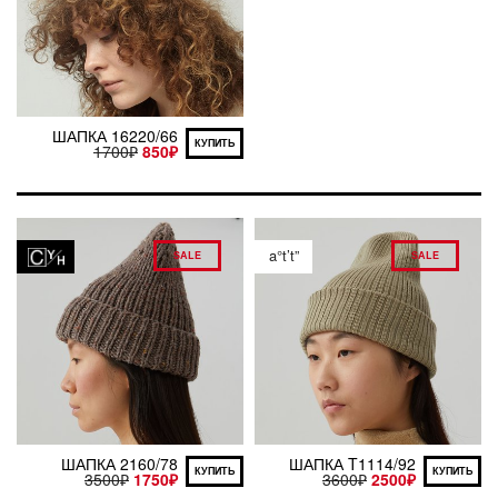
ШАПКА 16220/66
КУПИТЬ
1700
₽
850
₽
a°t’t”
SALE
SALE
ШАПКА 2160/78
ШАПКА T1114/92
КУПИТЬ
КУПИТЬ
3500
₽
1750
₽
3600
₽
2500
₽