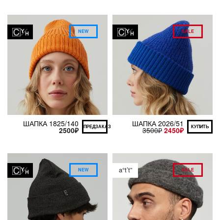
NEW
SALE
ШАПКА 1825/140
ШАПКА 2026/51
ПРЕДЗАКАЗ
КУПИТЬ
2500
₽
3500
₽
2450
₽
a°t’t”
NEW
SALE