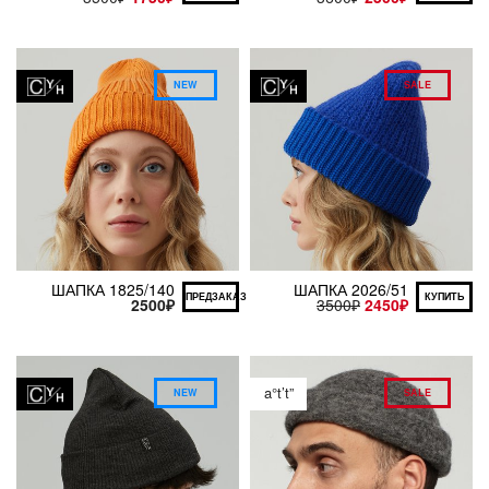
NEW
SALE
ШАПКА 1825/140
ШАПКА 2026/51
ПРЕДЗАКАЗ
КУПИТЬ
2500
₽
3500
₽
2450
₽
a°t’t”
NEW
SALE