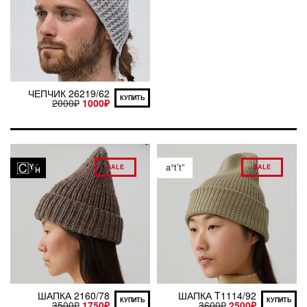
ЧЕПЧИК 26219/62
КУПИТЬ
2000
₽
1000
₽
a°t’t”
SALE
SALE
ШАПКА 2160/78
ШАПКА T1114/92
КУПИТЬ
КУПИТЬ
3500
₽
1750
₽
3600
₽
2500
₽